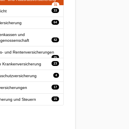
31
licht
33
ersicherung
64
enkassen und
sgenossenschaft
42
s- und Rentenversicherungen
25
te Krankenversicherung
23
sschutzversicherung
4
lversicherungen
17
cherung und Steuern
15