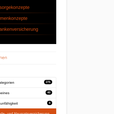
sorgekonzepte
rmenkonzepte
ankenversicherung
onen
ategorien
275
meines
40
unfähigkeit
4
de- und Hausratsversicherung