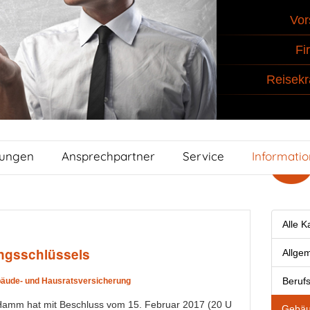
Vor
Fi
Reisekr
tungen
Ansprechpartner
Service
Informati
Alle K
ngsschlüssels
Allge
Berufs
äude- und Hausratsversicherung
Hamm hat mit Beschluss vom 15. Februar 2017 (20 U
Gebäu