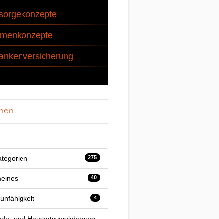
sorgekonzepte
rmenkonzepte
ankenversicherung
onen
ategorien
275
meines
40
unfähigkeit
4
de- und Hausratsversicherung