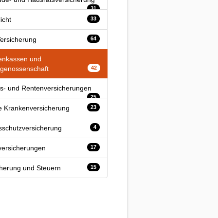
31
licht
33
ersicherung
64
enkassen und
sgenossenschaft
42
s- und Rentenversicherungen
25
te Krankenversicherung
23
sschutzversicherung
4
lversicherungen
17
cherung und Steuern
15