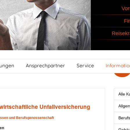
Vor
Fi
Reisekr
tungen
Ansprechpartner
Service
Informati
Alle K
dwirtschaftliche Unfallversicherung
Allge
Berufs
ssen und Berufsgenossenschaft
gen
Gebäu