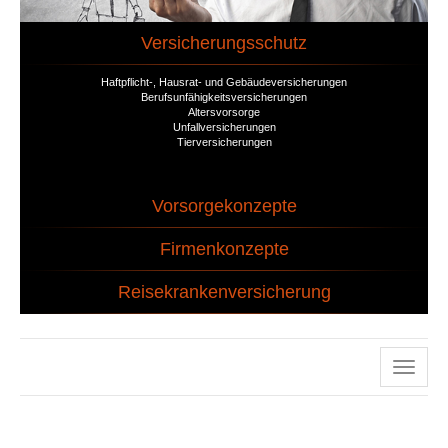
Versicherungsschutz
Haftpflicht-, Hausrat- und Gebäudeversicherungen
Berufsunfähigkeitsversicherungen
Altersvorsorge
Unfallversicherungen
Tierversicherungen
Vorsorgekonzepte
Firmenkonzepte
Reisekrankenversicherung
Naviga
ein-/a