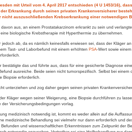
sden mit Urteil vom 4. April 2017 entschieden (4 U 1453/16), da
der Erkrankung durch seinen privaten Krankenversicherer besteht
ner nicht auszuschließenden Krebserkrankung einer notwendigen B
 davon aus, an einem Prostatakarzinom erkrankt zu sein und verlangt
r eine biologische Krebstherapie mit Hyperthermie zu übernehmen.
 jedoch ab, da es nämlich keinesfalls erwiesen sei, dass der Kläger an
inem Tast- und Laborbefund mit einem erhöhten
PSA
-Wert sowie eine
forderlich.
 bestätigte das und führte aus, dass für eine gesicherte Diagnose ein
fund ausreiche. Beide seien nicht tumorspezifisch. Selbst bei einem 
 Biopsie erforderlich.
cht unterziehen und zog daher gegen seinen privaten Krankenversichere
r Kläger wegen seiner Weigerung, eine Biopsie durchführen zu lassen
ne der Versicherungsbedingungen vorlag.
ung medizinisch notwendig ist, kommt es weder allein auf die Auffassu
ne medizinische Behandlung sei vielmehr nur dann erforderlich und d
 Befunden und wissenschaftlichen Erkenntnissen zum Zeitpunkt der Be
ch notwendig anzusehen. Vertretbar sei eine Heilbehandlung nur dann,