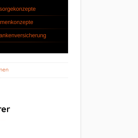
sorgekonzepte
rmenkonzepte
ankenversicherung
onen
rer