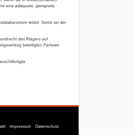
und eine adäquate, geeignete
statakarzinom leidet. Somit sei der
rundrecht des Klägers auf
ngsvertrag beteiligten Parteien
erechtfertigte
akt
Impressum
Datenschutz