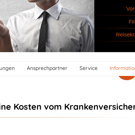
Vor
Fi
Reisekr
tungen
Ansprechpartner
Service
Informati
ine Kosten vom Krankenversiche