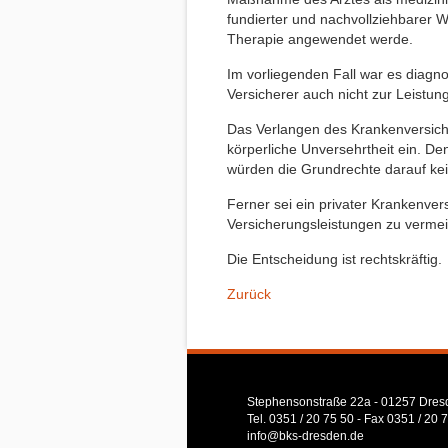
fundierter und nachvollziehbarer 
Therapie angewendet werde.
Im vorliegenden Fall war es diagnos
Versicherer auch nicht zur Leistung 
Das Verlangen des Krankenversiche
körperliche Unversehrtheit ein. De
würden die Grundrechte darauf ke
Ferner sei ein privater Krankenver
Versicherungsleistungen zu verme
Die Entscheidung ist rechtskräftig.
Zurück
Stephensonstraße 22a - 01257 Dres
Tel. 0351 / 20 75 50 - Fax 0351 / 20 
info@bks-dresden.de