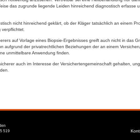
Weise das zugrunde liegende Leiden hinreichend diagnostisch erfasse 
tisch nicht hinreichend geklärt, ob der Kläger tatsächlich an einem Pro
verpflichtet.
rers auf Vorlage eines Biopsie-Ergebnisses greift auch nicht in das G
nn aufgrund der privatrechtlichen Beziehungen der an einem Versicheru
ine unmittelbare Anwendung finden.
sicherer auch im Interesse der Versichertengemeinschaft gehalten, ung
iden.
den
Kont
75 519