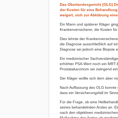
Das Oberlandesgericht (OLG) Dre
der Kosten für eine Behandlung 
weigert, sich zur Abklärung ei
Ein Mann und späterer Kläger ging
Krankenversicherer, die Kosten fü
Dies lehnte der Krankenversicherer
die Diagnose ausschließlich auf e
Diagnose sei jedoch eine Biopsie er
Ein medizinischer Sachverständiger
erhöhter PSA-Wert noch ein MRT-Be
Prostatakarzinom sei zwingend eine
Der Kläger wollte sich dem aber ni
Nach Auffassung des OLG konnte de
dass ein Versicherungsfall im Sin
Für die Frage, ob eine Heilbehandl
seines behandelnden Arztes an. Ei
nach den objektiven medizinischen
Maßnahme des Arztes als medizinis