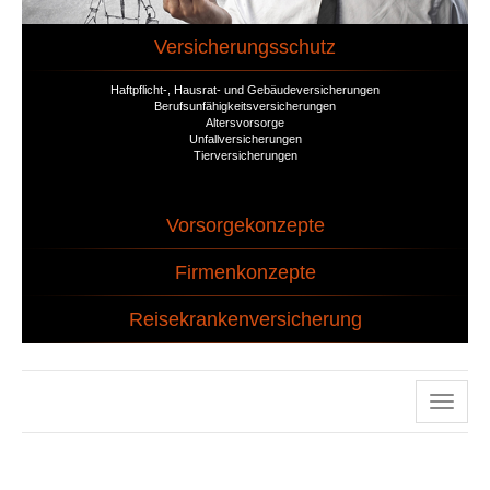
Versicherungsschutz
Haftpflicht-, Hausrat- und Gebäudeversicherungen
Berufsunfähigkeitsversicherungen
Altersvorsorge
Unfallversicherungen
Tierversicherungen
Vorsorgekonzepte
Firmenkonzepte
Reisekrankenversicherung
Naviga
ein-/a