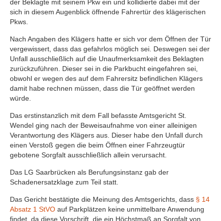
der Beklagte mit seinem Pkw ein und kollidierte dabei mit der
sich in diesem Augenblick öffnende Fahrertür des klägerischen
Pkws.
Nach Angaben des Klägers hatte er sich vor dem Öffnen der Tür
vergewissert, dass das gefahrlos möglich sei. Deswegen sei der
Unfall ausschließlich auf die Unaufmerksamkeit des Beklagten
zurückzuführen. Dieser sei in die Parkbucht eingefahren sei,
obwohl er wegen des auf dem Fahrersitz befindlichen Klägers
damit habe rechnen müssen, dass die Tür geöffnet werden
würde.
Das erstinstanzlich mit dem Fall befasste Amtsgericht St.
Wendel ging nach der Beweisaufnahme von einer alleinigen
Verantwortung des Klägers aus. Dieser habe den Unfall durch
einen Verstoß gegen die beim Öffnen einer Fahrzeugtür
gebotene Sorgfalt ausschließlich allein verursacht.
Das LG Saarbrücken als Berufungsinstanz gab der
Schadenersatzklage zum Teil statt.
Das Gericht bestätigte die Meinung des Amtsgerichts, dass
§ 14
Absatz 1 StVO
auf Parkplätzen keine unmittelbare Anwendung
findet, da diese Vorschrift, die ein Höchstmaß an Sorgfalt von