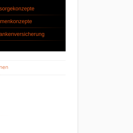
sorgekonzepte
rmenkonzepte
ankenversicherung
onen