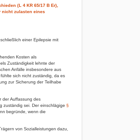
ieden (L 4 KR 65/17 B Er),
 nicht zulasten eines
hließlich einer Epilepsie mit
ehenden Kosten als
ls Zuständigkeit lehnte der
schen Anfälle insbesondere aus
hlte sich nicht zuständig, da es
gung zur Sicherung der Teilhabe
r der Auffassung des
g zuständig sei. Der einschlägige
§
ann begründe, wenn die
rägern von Sozialleistungen dazu,