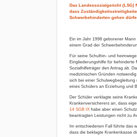
Das Landessozialgericht (LSG) 
dass Zuständigkeitsstreitigkeit
Schwerbehinderten gehen dürfe
Ein im Jahr 1998 geborener Mann un
einem Grad der Schwerbehinderun
Für seine Schulhin- und heimwege 
Eingliederungshilfe für behindert
Sozialhilfeträger den Antrag ab. 
medizinischen Gründen notwendig s
sich bei einer Schulwegbegleitung 
eines Schülers an Erziehung und B
Der Schüler verklagte seine Kran
Krankenversicherers an, dass eigen
14 SGB IX
habe aber einen Schutz
beantragten Leistungen nicht zu i
Im entschiedenen Fall führte das
dass die beklagte Krankenkasse d