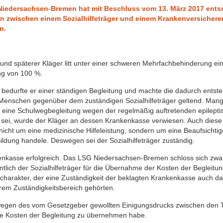
Niedersachsen-Bremen hat mit Beschluss vom 13. März 2017 entsch
en zwischen einem Sozialhilfeträger und einem Krankenversicherer
n.
d späterer Kläger litt unter einer schweren Mehrfachbehinderung einsc
g von 100 %.
bedurfte er einer ständigen Begleitung und machte die dadurch entst
e Menschen gegenüber dem zuständigen Sozialhilfeträger geltend. Mange
Da eine Schulwegbegleitung wegen der regelmäßig auftretenden epilepti
ei, wurde der Kläger an dessen Krankenkasse verwiesen. Auch diese fü
nicht um eine medizinische Hilfeleistung, sondern um eine Beaufsichti
ildung handele. Deswegen sei der Sozialhilfeträger zuständig.
kenkasse erfolgreich. Das LSG Niedersachsen-Bremen schloss sich zwa
tlich der Sozialhilfeträger für die Übernahme der Kosten der Begleitun
charakter, der eine Zuständigkeit der beklagten Krankenkasse auch d
hrem Zuständigkeitsbereich gehörten.
 wegen des vom Gesetzgeber gewollten Einigungsdrucks zwischen den T
ie Kosten der Begleitung zu übernehmen habe.